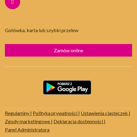
Gotówka, karta lub szybki przelew
Zamów online
Regulaminy
|
Polityka prywatności
|
Ustawienia ciasteczek
|
Zgody marketingowe
|
Deklaracja dostępności
|
Panel Administratora