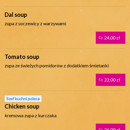
Dal soup
zupa z soczewicy z warzywami
24,00 zł
Tomato soup
zupa ze świeżych pomidorów z dodatkiem śmietanki
22,00 zł
Szef kuchni poleca
Chicken soup
kremowa zupa z kurczaka
26,00 zł