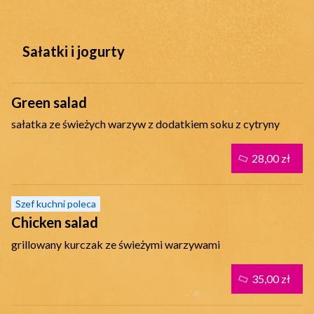
Sałatki i jogurty
Green salad
sałatka ze świeżych warzyw z dodatkiem soku z cytryny
28,00 zł
Szef kuchni poleca
Chicken salad
grillowany kurczak ze świeżymi warzywami
35,00 zł