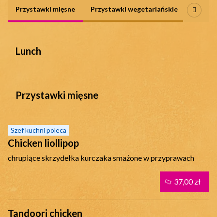
Oferta
Przystawki mięsne
Przystawki wegetariańskie
Zupy
Lunch
Przystawki mięsne
Szef kuchni poleca
Chicken liollipop
chrupiące skrzydełka kurczaka smażone w przyprawach
37,00 zł
Tandoori chicken