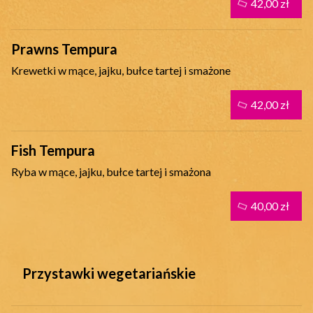
42,00 zł
Prawns Tempura
Krewetki w mące, jajku, bułce tartej i smażone
42,00 zł
Fish Tempura
Ryba w mące, jajku, bułce tartej i smażona
40,00 zł
Przystawki wegetariańskie