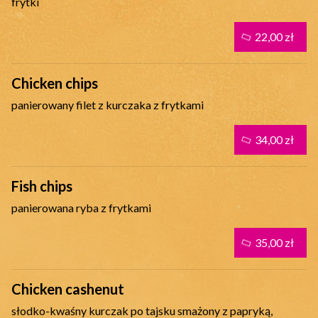
frytki
22,00 zł
Chicken chips
panierowany filet z kurczaka z frytkami
34,00 zł
Fish chips
panierowana ryba z frytkami
35,00 zł
Chicken cashenut
słodko-kwaśny kurczak po tajsku smażony z papryką,