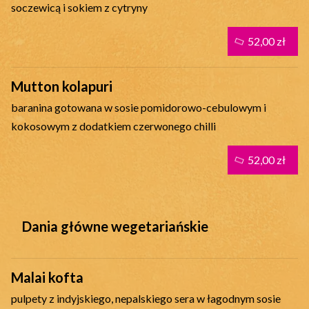
soczewicą i sokiem z cytryny
52,00 zł
Mutton kolapuri
baranina gotowana w sosie pomidorowo-cebulowym i
kokosowym z dodatkiem czerwonego chilli
52,00 zł
Dania główne wegetariańskie
Malai kofta
pulpety z indyjskiego, nepalskiego sera w łagodnym sosie